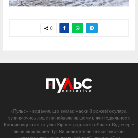
0
«Пульс» - видання, що знімає маски й рожеві окуляри,
зупиняючись лише на найважливішому в життєдіяльності
Кропивницького та усієї Кіровоградської області. Відтепер –
лише ексклюзив. Тут Ви знайдете не тільки текстові