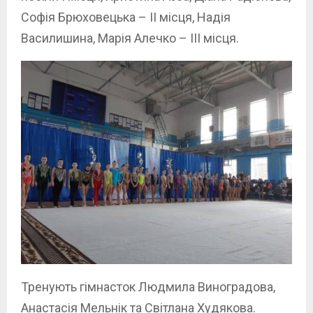
Софія Брюховецька – II місця, Надія
Василишина, Марія Алечко – III місця.
Тренують гімнасток Людмила Виноградова,
Анастасія Мельнік та Світлана Худякова.