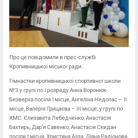
Про це повідомили в прес-службі
Кропивницької міської ради.
Гімнастки кропивницької спортивної школи
№3 у групі по I розряду Анна Воронюк-
Безверха посіла I місце, Ангеліна Недопас – II
місце, Валерія Грицаєва – III місце; у групі по
КМС: Єлизавета Лебедченко, Анастасія
Бахтирь, Дар’я Савенко, Анастасія Скидан
посіли I місця, Христина Азза, Діана Радіонова,