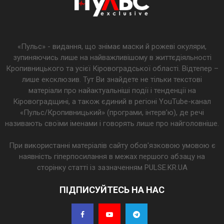
«Пульс» - видання, що знімає маски й рожеві окуляри,
зупиняючись лише на найважливішому в життєдіяльності
Кропивницького та усієї Кіровоградської області. Відтепер –
лише ексклюзив. Тут Ви знайдете не тільки текстові
матеріали про найактуальніші події і тенденції на
Кіровоградщині, а також єдиний в регіоні YouTube-канал
«Пульс/Кропивницький» (програми, інтерв’ю), де речі
називають своїми іменами і говорять лише про найголовніше.
При використанні матеріалів сайту обов'язковою умовою є
наявність гіперпосилання в межах першого абзацу на
сторінку статті із зазначенням PULSE.KR.UA
ПІДПИСУЙТЕСЬ НА НАС