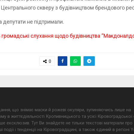
 Центрального скверу з будівництвом брендового ре
 депутати не підтримали.
 громадські слухання щодо будівництва “Макдоналдса
0
дання, що знімає маски й рожеві окуляри, зупиняючись лише на
му в життєдіяльності Кропивницького та усієї Кіровоградської 
ше ексклюзив. Тут Ви знайдете не тільки текстові матеріали про
і події і тенденції на Кіровоградщині, а також єдиний в регіоні