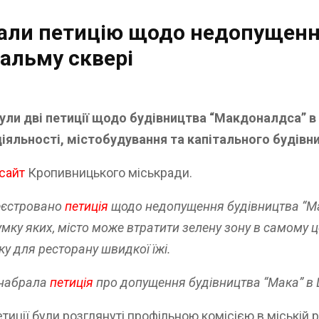
мали петицію щодо недопущенн
альму сквері
нули дві петиції щодо будівництва “Макдоналдса” 
 діяльності, містобудування та капітального будівн
сайт
Кропивницького міськради.
реєстровано
петиція
щодо недопущення будівництва “Ма
умку яких, місто може втратити зелену зону в самому 
у для ресторану швидкої їжі.
в набрала
петиція
про допущення будівництва “Мака” в 
ції були розглянуті профільною комісією в міській ра