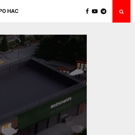
РО НАС