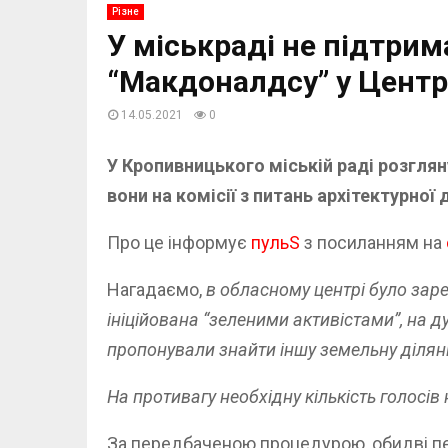
Різне
У міськраді не підтри
“Макдоналдсу” у Центр
14.05.2021
0
У Кропивницького міській раді розгля
вони на комісії з питань архітектурної
Про це інформує
пульS
з посиланням на
Нагадаємо,
в обласному центрі було за
ініційована “зеленими активістами”, на д
пропонували знайти іншу земельну ділянк
На противагу необхідну кількість голосі
За передбаченою процедурою, обидві пети