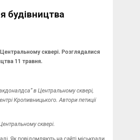
я будівництва
в Центральному сквері. Розглядалися
ицтва 11 травня.
кдоналдса” в Центральному сквері,
центрі Кропивницького. Автори петиції
Центральному сквері.
ді. Як повідомляють на сайті міськради,