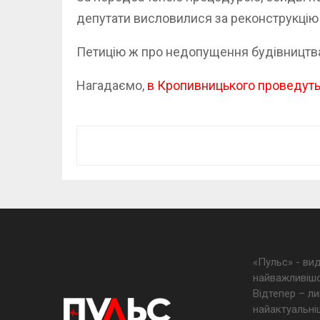
депутати висловилися за реконструкцію
Петицію ж про недопущення будівництва
Нагадаємо,
в Кропивницького проведуть
«Пульс» - ви
найважливішо
Відтепер – ли
найактуальніш