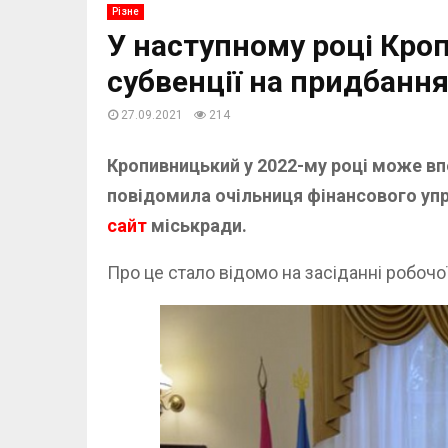
Різне
У наступному році Кро
субвенції на придбання
27.09.2021
214
Кропивницький у 2022-му році може в
повідомила очільниця фінансового уп
сайт
міськради.
Про це стало відомо на засіданні робочо