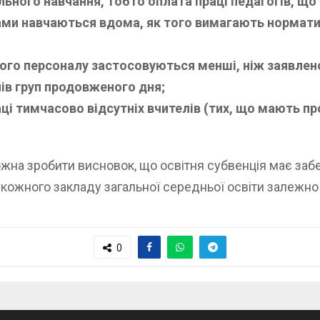
ального навчання, тобто оплата праці педагогів, щ
зами навчаються вдома, як того вимагають норматив
ного персоналу застосовуються менші, ніж заявлено
ів груп продовженого дня;
аці тимчасово відсутніх вчителів (тих, що мають п
жна зробити висновок, що освітня субвенція має заб
в кожного закладу загальної середньої освіти залежно 
0