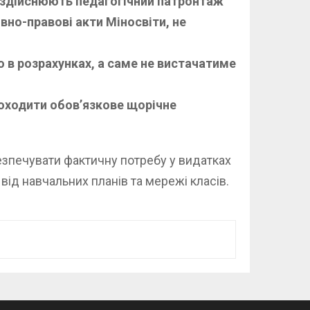
о здійснюють педагогічний патронтаж
но-правові акти Міносвіти, не
 в розрахунках, а саме не вистачатиме
роходити обов’язкове щорічне
езпечувати фактичну потребу у видатках
від навчальних планів та мережі класів.