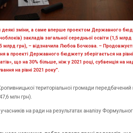
ься деякі зміни, а саме вперше проектом Державного бю
облоків) закладів загальної середньої освіти (1,5 млрд
,5 млрд грн), – відзначила Любов Бочкова. – Продовжує
ння в проекті Державного бюджету зберігається на рівні
ів», що на 30% більше, ніж у 2021 році, субвенція на 
ання на рівні 2021 року”.
ропивницької територіальної громади передбачений в 
7,6 млн грн).
часників на ради на результатах аналізу Формульного