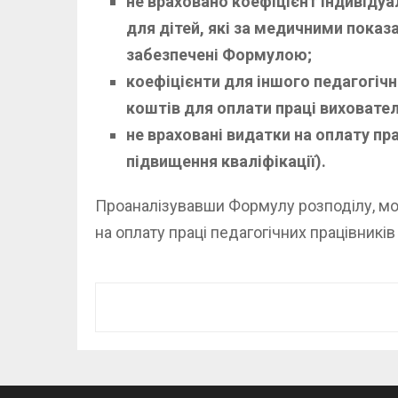
не враховано коефіцієнт індивіду
для дітей, які за медичними пока
забезпечені Формулою;
коефіцієнти для іншого педагогіч
коштів для оплати праці виховател
не враховані видатки на оплату пр
підвищення кваліфікації).
Проаналізувавши Формулу розподілу, мо
на оплату праці педагогічних працівникі