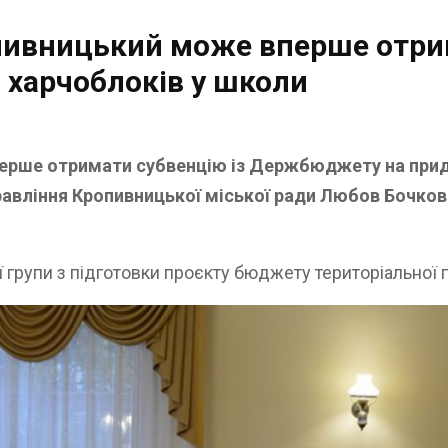
пивницький може вперше отри
 харчоблоків у школи
перше отримати субвенцію із Держбюджету на прид
равління Кропивницької міської ради Любов Бочко
ї групи з підготовки проєкту бюджету територіальної г