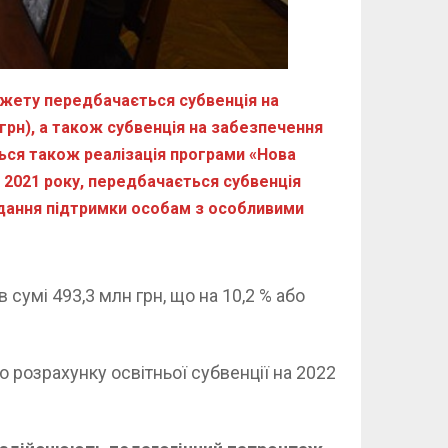
джету передбачається субвенція на
 грн), а також субвенція на забезпечення
ться також реалізація програми «Нова
 2021 року, передбачається субвенція
надання підтримки особам з особливими
сумі 493,3 млн грн, що на 10,2 % або
 розрахунку освітньої субвенції на 2022