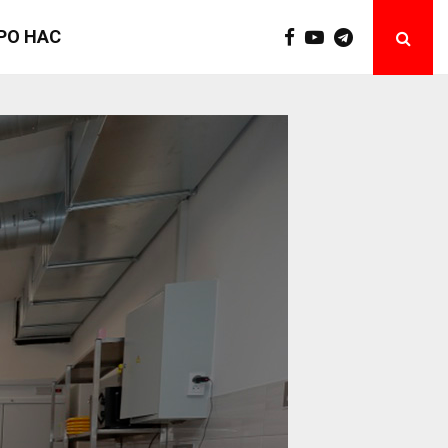
РО НАС