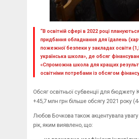
“В освітній сфері в 2022 році плануют
придбання обладнання для їдалень (харч
пожежної безпеки у закладах освіти (1
українська школа», де обсяг фінансува
«Спроможна школа для кращих результат
освітніми потребами із обсягом фінансув
Обсяг освітньої субвенції для бюджету К
+45,7 млн грн більше обсягу 2021 року (44
Любов Бочкова також акцентувала увагу у
рік, яким виявлено, що: