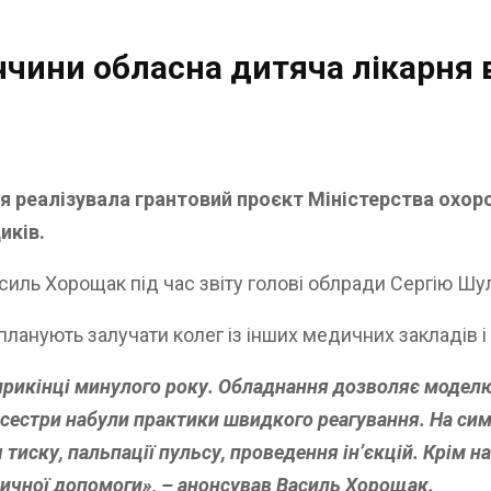
еччини обласна дитяча лікарня
я реалізувала грантовий проєкт Міністерства охор
иків.
иль Хорощак під час звіту голові облради Сергію Шул
ланують залучати колег із інших медичних закладів і 
рикінці минулого року. Обладнання дозволяє моделюв
ні сестри набули практики швидкого реагування. На с
иску, пальпації пульсу, проведення ін’єкцій. Крім на
дичної допомоги», – анонсував Василь Хорощак.