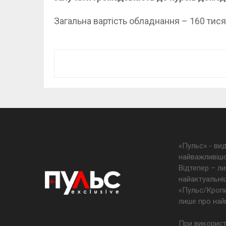
Загальна вартість обладнання – 160 тися
«Пульс» - ви
найважливішо
Відтепер – ли
найактуальніш
«Пульс/Кропив
лише про най
При використ