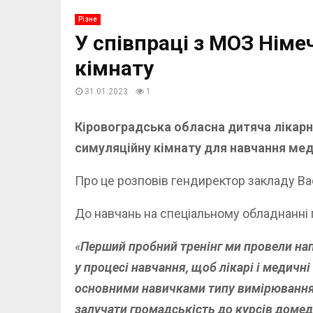
Різне
У співпраці з МОЗ Нім
кімнату
31.01.2023
1
Кіровоградська обласна дитяча лікарн
симуляційну кімнату для навчання мед
Про це розповів гендиректор закладу Вас
До навчань на спеціальному обладнанні п
«
Перший пробний тренінг ми провели нап
у процесі навчання, щоб лікарі і медич
основними навичками типу вимірювання т
залучати громадськість до курсів доме