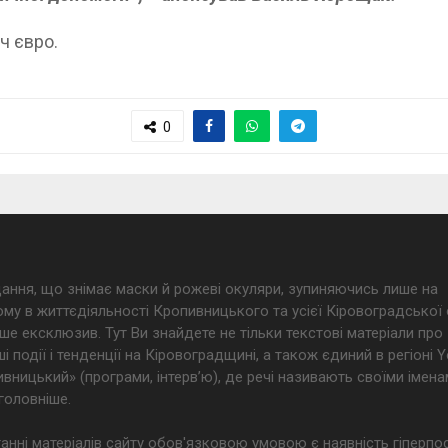
ч євро.
0
дання, що знімає маски й рожеві окуляри, зупиняючись лише на
му в життєдіяльності Кропивницького та усієї Кіровоградської 
ше ексклюзив. Тут Ви знайдете не тільки текстові матеріали про
і події і тенденції на Кіровоградщині, а також єдиний в регіоні
ницький» (програми, інтерв’ю), де речі називають своїми імена
головніше.
анні матеріалів сайту обов'язковою умовою є наявність гіперпо