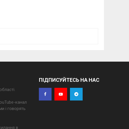
ПІДПИСУЙТЕСЬ НА НАС
області.
 YouTube-канал
ми і говорять
силання в