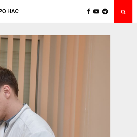
РО НАС