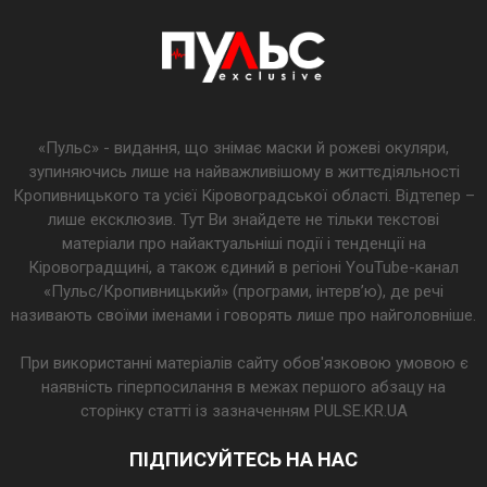
«Пульс» - видання, що знімає маски й рожеві окуляри,
зупиняючись лише на найважливішому в життєдіяльності
Кропивницького та усієї Кіровоградської області. Відтепер –
лише ексклюзив. Тут Ви знайдете не тільки текстові
матеріали про найактуальніші події і тенденції на
Кіровоградщині, а також єдиний в регіоні YouTube-канал
«Пульс/Кропивницький» (програми, інтерв’ю), де речі
називають своїми іменами і говорять лише про найголовніше.
При використанні матеріалів сайту обов'язковою умовою є
наявність гіперпосилання в межах першого абзацу на
сторінку статті із зазначенням PULSE.KR.UA
ПІДПИСУЙТЕСЬ НА НАС