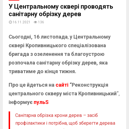
У Центральному сквері проводять
санітарну обрізку дерев
16.11.2021
136
Сьогодні, 16 листопада
,
у Центральному
сквері Кропивницького спеціалізована
бригада з озеленення та благоустрою
розпочала санітарну обрізку дерев, яка
триватиме до кінця тижня.
Про це йдеться на
сайті
“Реконструкція
центрального скверу міста Кропивницький
“,
інформує
пульS
Санітарна обрізка крони дерев – засіб
профілактики і потрібна, щоб зберегти дерева