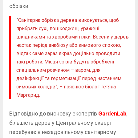
обрізки.
“
Санітарна обрізка дерева виконується, щоб
прибрати сухі, пошкоджені, уражені
шкідниками та хворобами гілки. Восени у дерев
настає період анабіозу або зимового спокою,
відтак саме зараз якраз доцільно проводити
такі роботи. Місця зрізів будуть оброблені
спеціальним розчином – варом, для
дезінфекції та герметизації перед настанням
зимових холодів”, – пояснює біолог Тетяна
Маргарид.
Відповідно до висновку експертів
GardenLab
,
більшість дерев у Центральному сквері
перебуває в незадовільному санітарному