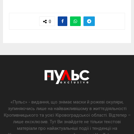
0
«Пульс» - видання, що знімає маски й рожеві окуляри,
зупиняючись лише на найважливішому в життєдіяльності
Кропивницького та усієї Кіровоградської області. Відтепер –
лише ексклюзив. Тут Ви знайдете не тільки текстові
матеріали про найактуальніші події і тенденції на