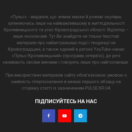
«Пульс» - видання, що знімає маски й рожеві окуляри,
зупиняючись лише на найважливішому в життєдіяльності
Кропивницького та усієї Кіровоградської області. Відтепер –
лише ексклюзив. Тут Ви знайдете не тільки текстові
матеріали про найактуальніші події і тенденції на
Кіровоградщині, а також єдиний в регіоні YouTube-канал
«Пульс/Кропивницький» (програми, інтерв’ю), де речі
називають своїми іменами і говорять лише про найголовніше.
При використанні матеріалів сайту обов'язковою умовою є
наявність гіперпосилання в межах першого абзацу на
сторінку статті із зазначенням PULSE.KR.UA
ПІДПИСУЙТЕСЬ НА НАС