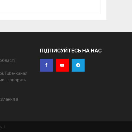
ПІДПИСУЙТЕСЬ НА НАС
області.
 YouTube-канал
ми і говорять
силання в
сті.