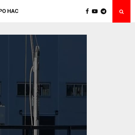
РО НАС