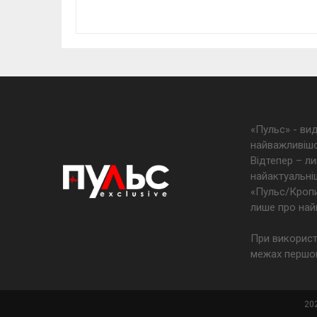
«Пульс» - ви
найважливішо
Відтепер – ли
найактуальніш
«Пульс/Кропив
лише про най
При використ
межах першог
202