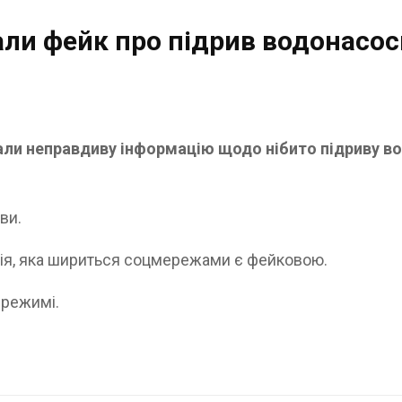
ли фейк про підрив водонасосн
ли неправдиву інформацію щодо нібито підриву вод
ви.
ія, яка шириться соцмережами є фейковою.
 режимі.