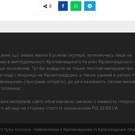
0
дання, що знімає маски й рожеві окуляри, зупиняючись лише на
му в життєдіяльності Кропивницького та усієї Кіровоградської 
ше ексклюзив. Тут Ви знайдете не тільки текстові матеріали про
і події і тенденції на Кіровоградщині, а також єдиний в регіоні
ницький» (програми, інтерв’ю), де речі називають своїми імена
головніше.
анні матеріалів сайту обов'язковою умовою є наявність гіперпо
о абзацу на сторінку статті із зазначенням PULSE.KR.UA
3 Пульс Exclusive - Найважливіше в Кропивницькому та Кіровоградській обла