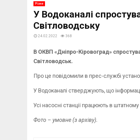
Різне
У Водоканалі спростува
Світловодську
24.02.2022
368
В ОКВП «Дніпро-Кіровоград» спростува
Світловодськ.
Про це повідомили в прес-службі устано
У Водоканалі стверджують, що інформац
Усі насосні станції працюють в штатному
Фото – умовне (з архіву).