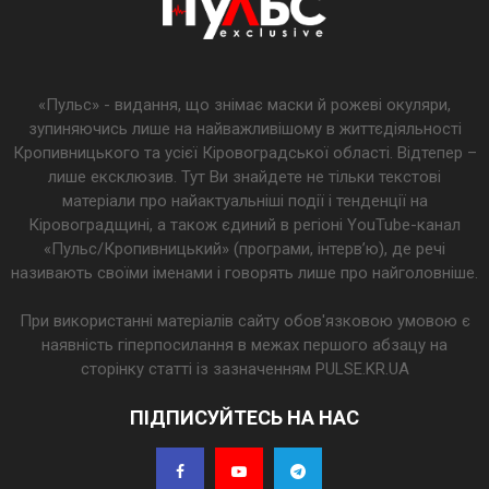
«Пульс» - видання, що знімає маски й рожеві окуляри,
зупиняючись лише на найважливішому в життєдіяльності
Кропивницького та усієї Кіровоградської області. Відтепер –
лише ексклюзив. Тут Ви знайдете не тільки текстові
матеріали про найактуальніші події і тенденції на
Кіровоградщині, а також єдиний в регіоні YouTube-канал
«Пульс/Кропивницький» (програми, інтерв’ю), де речі
називають своїми іменами і говорять лише про найголовніше.
При використанні матеріалів сайту обов'язковою умовою є
наявність гіперпосилання в межах першого абзацу на
сторінку статті із зазначенням PULSE.KR.UA
ПІДПИСУЙТЕСЬ НА НАС