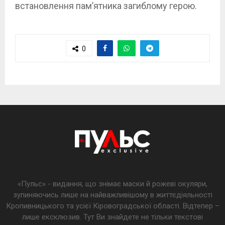
встановлення пам’ятника загиблому герою.
0
«Пульс» - видання, що знімає маски й рожеві окуляри,
зупиняючись лише на найважливішому в життєдіяльності
Кропивницького та усієї Кіровоградської області. Відтепер –
лише ексклюзив. Тут Ви знайдете не тільки текстові