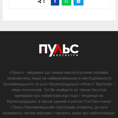
0
«Пульс» - видання, що знімає маски й рожеві окуляри,
зупиняючись лише на найважливішому в життєдіяльності
Кропивницького та усієї Кіровоградської області. Відтепер –
лише ексклюзив. Тут Ви знайдете не тільки текстові
матеріали про найактуальніші події і тенденції на
Кіровоградщині, а також єдиний в регіоні YouTube-канал
«Пульс/Кропивницький» (програми, інтерв’ю), де речі
називають своїми іменами і говорять лише про найголовніше.