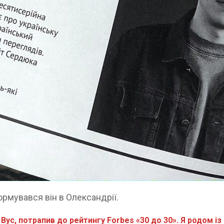
ормувався він в Олександрії.
Вус, потрапив до рейтингу Forbes «30 до 30». Я родом і