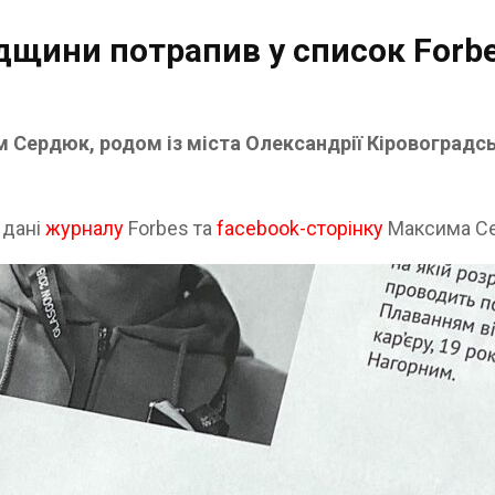
щини потрапив у список Forbes
 Сердюк, родом із міста Олександрії Кіровоградськ
 дані
журналу
Forbes та
facebook-сторінку
Максима С