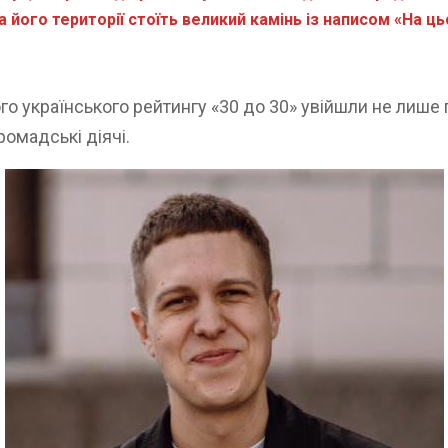
на його території стоїть великий камінь із написом «На 
го українського рейтингу «30 до 30» увійшли не лише 
ромадські діячі.