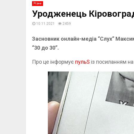
Різне
Уродженець Кіровоград
10.11.2021
2459
Засновник онлайн-медіа “Слух” Максим
“30 до 30”.
Про це інформує
пульS
із посиланням на