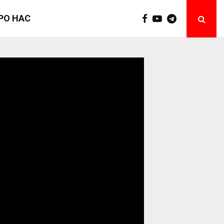
РО НАС