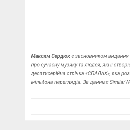
Максим Сердюк
є засновником видання «С
про сучасну музику та людей, які її ство
десятисерійна стрічка «СПАЛАХ», яка роз
мільйона переглядів. За даними SimilarWe