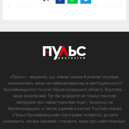
«Пульс» - видання, що знімає маски й рожеві окуляри,
зупиняючись лише на найважливішому в життєдіяльності
Кропивницького та усієї Кіровоградської області. Відтепер –
лише ексклюзив. Тут Ви знайдете не тільки текстові
матеріали про найактуальніші події і тенденції на
Кіровоградщині, а також єдиний в регіоні YouTube-канал
«Пульс/Кропивницький» (програми, інтерв’ю), де речі
називають своїми іменами і говорять лише про найголовніше.