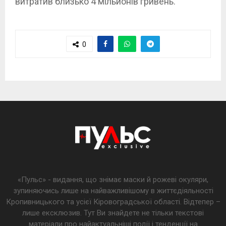
витратив близько 4 мільйонів гривень.
0
«Пульс» - видання, що знімає маски й рожеві окуляри,
зупиняючись лише на найважливішому в життєдіяльності
Кропивницького та усієї Кіровоградської області. Відтепер –
лише ексклюзив. Тут Ви знайдете не тільки текстові
матеріали про найактуальніші події і тенденції на