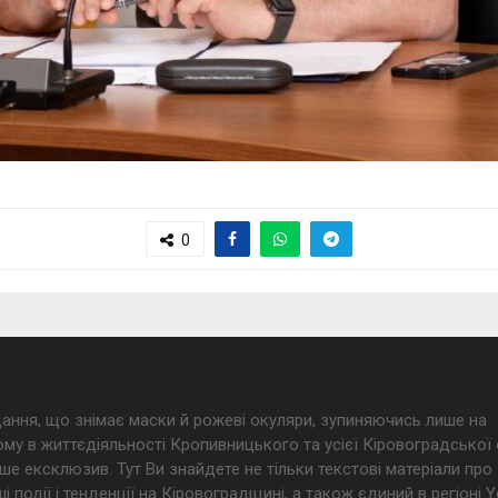
0
дання, що знімає маски й рожеві окуляри, зупиняючись лише на
му в життєдіяльності Кропивницького та усієї Кіровоградської 
ше ексклюзив. Тут Ви знайдете не тільки текстові матеріали про
і події і тенденції на Кіровоградщині, а також єдиний в регіоні