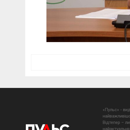
«Пульс» - ви
найважливішо
Відтепер – ли
найактуальніш