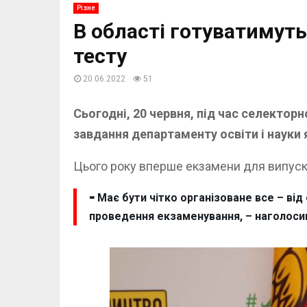
Різне
В області готуватимут
тесту
20.06.2022
51
Сьогодні, 20 червня, під час селектор
завдання департаменту освіти і науки
Цього року вперше екзамени для випускни
⁃ Має бути чітко організоване все – ві
проведення екзаменування, – наголосив