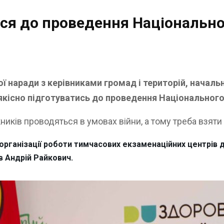
ься до проведення Національн
ної наради з керівниками громад і територій, начал
 якісно підготуватись до проведення Національног
ків проводяться в умовах війни, а тому треба взяти 
д організації роботи тимчасових екзаменаційних центрів
 Андрій Райкович.