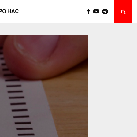
РО НАС