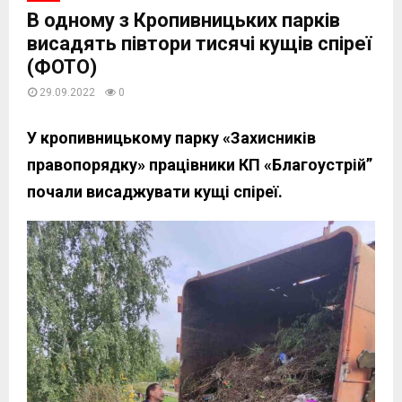
В одному з Кропивницьких парків
висадять півтори тисячі кущів спіреї
(ФОТО)
29.09.2022
0
У кропивницькому парку «Захисників
правопорядку» працівники КП «Благоустрій”
почали висаджувати кущі спіреї.