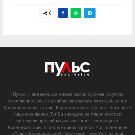
0
«Пульс» - видання, що знімає маски й рожеві окуляри,
зупиняючись лише на найважливішому в життєдіяльності
Кропивницького та усієї Кіровоградської області. Відтепер –
лише ексклюзив. Тут Ви знайдете не тільки текстові
матеріали про найактуальніші події і тенденції на
Кіровоградщині, а також єдиний в регіоні YouTube-канал
«Пульс/Кропивницький» (програми, інтерв’ю), де речі