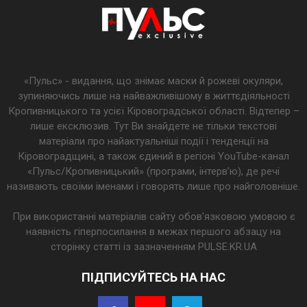
«Пульс» - видання, що знімає маски й рожеві окуляри,
зупиняючись лише на найважливішому в життєдіяльності
Кропивницького та усієї Кіровоградської області. Відтепер –
лише ексклюзив. Тут Ви знайдете не тільки текстові
матеріали про найактуальніші події і тенденції на
Кіровоградщині, а також єдиний в регіоні YouTube-канал
«Пульс/Кропивницький» (програми, інтерв’ю), де речі
називають своїми іменами і говорять лише про найголовніше.
При використанні матеріалів сайту обов'язковою умовою є
наявність гіперпосилання в межах першого абзацу на
сторінку статті із зазначенням PULSE.KR.UA
ПІДПИСУЙТЕСЬ НА НАС