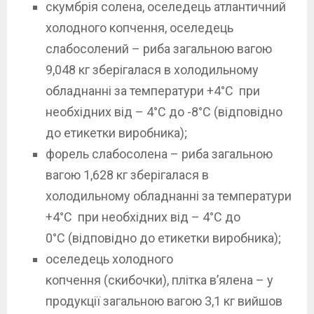
скумбрія солена, оселедець атлантичний
холодного копчення, оселедець
слабосолений – риба загальною вагою
9,048 кг зберігалася в холодильному
обладнанні за температури +4°С при
необхідних від – 4°С до -8°С (відповідно
до етикетки виробника);
форель слабосолена – риба загальною
вагою 1,628 кг зберігалася в
холодильному обладнанні за температури
+4°С при необхідних від – 4°С до
0°С (відповідно до етикетки виробника);
оселедець холодного
копчення (скибочки), плітка в’ялена – у
продукції загальною вагою 3,1 кг вийшов