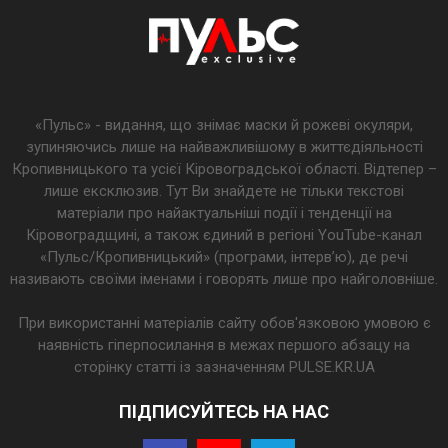
«Пульс» - видання, що знімає маски й рожеві окуляри,
зупиняючись лише на найважливішому в життєдіяльності
Кропивницького та усієї Кіровоградської області. Відтепер –
лише ексклюзив. Тут Ви знайдете не тільки текстові
матеріали про найактуальніші події і тенденції на
Кіровоградщині, а також єдиний в регіоні YouTube-канал
«Пульс/Кропивницький» (програми, інтерв’ю), де речі
називають своїми іменами і говорять лише про найголовніше.
При використанні матеріалів сайту обов'язковою умовою є
наявність гіперпосилання в межах першого абзацу на
сторінку статті із зазначенням PULSE.KR.UA
ПІДПИСУЙТЕСЬ НА НАС