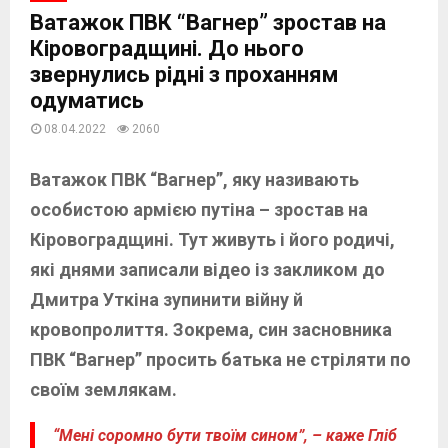
Ватажок ПВК “Вагнер” зростав на
Кіровоградщині. До нього
звернулись рідні з проханням
одуматись
08.04.2022
2060
Ватажок ПВК “Вагнер”, яку називають
особистою армією путіна – зростав на
Кіровоградщині. Тут живуть і його родичі,
які днями записали відео із закликом до
Дмитра Уткіна зупинити війну й
кровопролиття. Зокрема, син засновника
ПВК “Вагнер” просить батька не стріляти по
своїм землякам.
“Мені соромно бути твоїм сином”, – каже Гліб