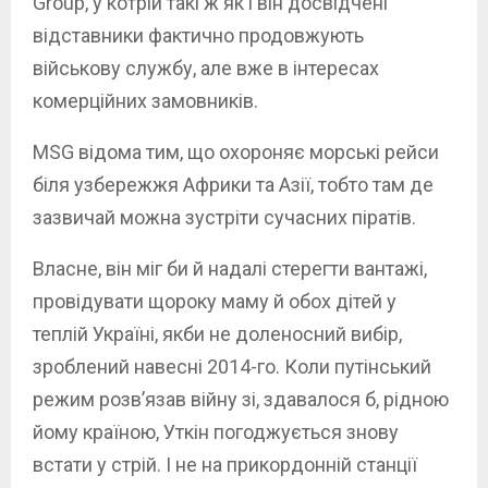
Group, у котрій такі ж як і він досвідчені
відставники фактично продовжують
військову службу, але вже в інтересах
комерційних замовників.
MSG відома тим, що охороняє морські рейси
біля узбережжя Африки та Азії, тобто там де
зазвичай можна зустріти сучасних піратів.
Власне, він міг би й надалі стерегти вантажі,
провідувати щороку маму й обох дітей у
теплій Україні, якби не доленосний вибір,
зроблений навесні 2014-го. Коли путінський
режим розв’язав війну зі, здавалося б, рідною
йому країною, Уткін погоджується знову
встати у стрій. І не на прикордонній станції