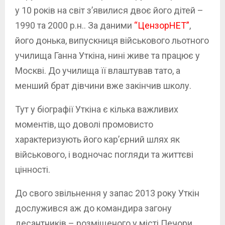
у 10 років на світ з’явилися двоє його дітей –
1990 та 2000 р.н.. За даними
“ЦензорНЕТ”
,
його донька, випускниця військового льотного
училища Ганна Уткіна, нині живе та працює у
Москві. До училища її влаштував тато, а
менший брат дівчини вже закінчив школу.
Тут у біографії Уткіна є кілька важливих
моментів, що доволі промовисто
характеризують його кар’єрний шлях як
військового, і водночас погляди та життєві
цінності.
До свого звільнення у запас 2013 року Уткін
дослужився аж до командира загону
десантників – розміщеного у місті Печори