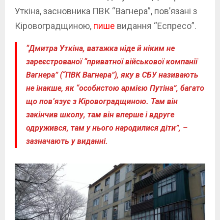
Уткіна, засновника ПВК “Вагнера”, пов’язані з
Кіровоградщиною,
пише
видання “Еспресо”.
“Дмитра Уткіна, ватажка ніде й ніким не
зареєстрованої “приватної військової компанії
Вагнера” (“ПВК Вагнера”), яку в СБУ називають
не інакше, як “особистою армією Путіна”, багато
що пов’язує з Кіровоградщиною. Там він
закінчив школу, там він вперше і вдруге
одружився, там у нього народилися діти”, –
зазначають у виданні.