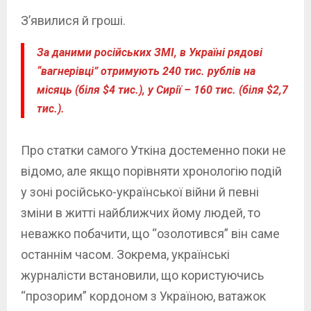
З’явилися й гроші.
За даними російських ЗМІ, в Україні рядові
“вагнерівці” отримують 240 тис. рублів на
місяць (біля $4 тис.), у Сирії – 160 тис. (біля $2,7
тис.).
Про статки самого Уткіна достеменно поки не
відомо, але якщо порівняти хронологію подій
у зоні російсько-української війни й певні
зміни в житті найближчих йому людей, то
неважко побачити, що “озолотився” він саме
останнім часом. Зокрема, українські
журналісти встановили, що користуючись
“прозорим” кордоном з Україною, ватажок