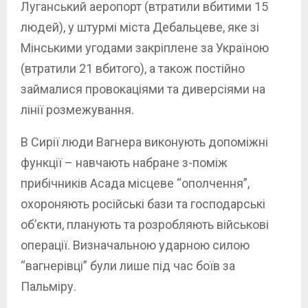
Луганський аеропорт (втратили вбитими 15
людей), у штурмі міста Дебальцеве, яке зі
Мінськими угодами закріплене за Україною
(втратили 21 вбитого), а також постійно
займалися провокаціями та диверсіями на
лінії розмежування.
В Сирії люди Вагнера виконують допоміжні
функції – навчають набране з-поміж
прибічників Асада місцеве “ополчення”,
охороняють російські бази та господарські
об’єкти, планують та розробляють військові
операції. Визначальною ударною силою
“вагнерівці” були лише під час боїв за
Пальміру.