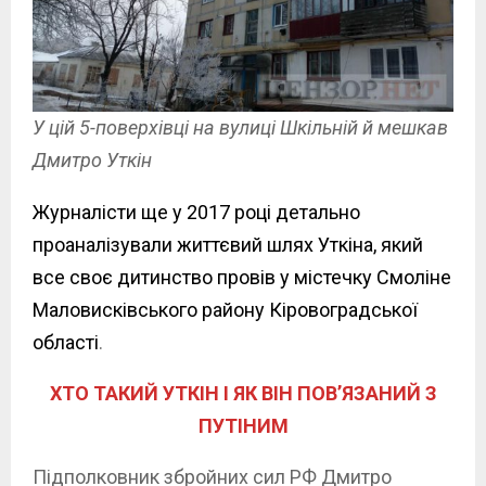
У цій 5-поверхівці на вулиці Шкільній й мешкав
Дмитро Уткін
Журналісти ще у 2017 році детально
проаналізували життєвий шлях Уткіна, який
все своє дитинство провів у містечку Смоліне
Маловисківського району Кіровоградської
області
.
ХТО ТАКИЙ УТКІН І ЯК ВІН ПОВ’ЯЗАНИЙ З
ПУТІНИМ
Підполковник збройних сил РФ Дмитро