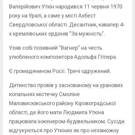
Валерійович Уткін народився 11 червня 1970
року на Уралі, а саме у місті Азбест
Свердловської області. Десантник, кавалер 4-
х кремлівських орденів “За мужність”.
Узяв собі позивний “Вагнер” на честь
улюбленого композитора Адольфа Гітлера.
Є громадянином Росії. Тричі одружений.
Дитинство провів у заснованому на уранових
копальнях містечку Смоліне
Маловисківського району Кіровоградської
області, де його мати Людмила Уткіна
працювала інженером-будівельником. Сусіди
відгукуються про Уткіних як про незаможну