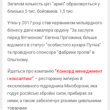
Загалом кількість цієї “армії” обраховується у
близько 5 тис. бойовиків. 1,5 тис.
Уткін у 2017 році став керівником мільярдного
бізнесу двічі кавалера ордену “За заслуги
перед Вітчизною” Євгена Прігожина, більше
відомого в статусі “особистого кухаря Путіна”
та провідного спонсора “фабрики тролів” в
Ольгіному.
Йдеться про компанію
“Конкорд менеджмент
і консалтинг”
– ресторанну імперію й
ексклюзивного підрядника Міноборони, яка
годує російські збройні сили, прибирає за
ними, а також забезпечує різними цивільними
товарами.