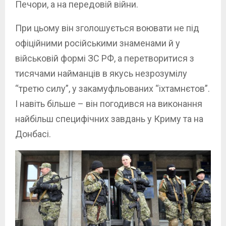
Печори, а на передовій війни.
При цьому він зголошується воювати не під
офіційними російськими знаменами й у
військовій формі ЗС РФ, а перетворитися з
тисячами найманців в якусь незрозумілу
“третю силу”, у закамуфльованих “іхтамнєтов”.
І навіть більше – він погодився на виконання
найбільш специфічних завдань у Криму та на
Донбасі.