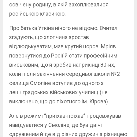
освічену родину, в якій захоплювалися
російською класикою.
Про батька Уткіна нічого не відомо. Вчителі
згадують, що хлопчина зростав
відлюдькуватим, мав крутий норов. Мріяв
повернутися до Росії й стати професійним
військовим, що й зробив наприкінці 80-их,
коли після закінчення середньої школи №2
селища Смоліне вступив до одного з
ленінградських військових училищ (не
виключено, що до піхотного ім. Кірова).
Але в режимі “приїхав-поїхав” продовжував
навідуватися у Смоліне, де був двічі
одруженим й де від різних дружин з різницею