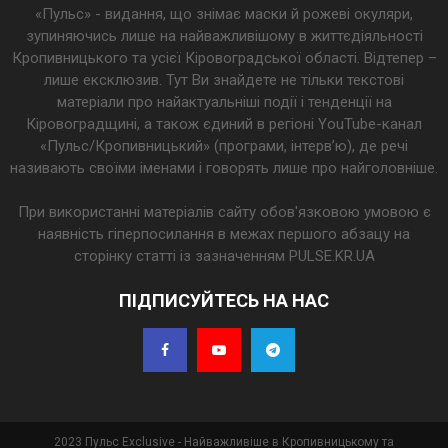
«Пульс» - видання, що знімає маски й рожеві окуляри,
зупиняючись лише на найважливішому в життєдіяльності
Кропивницького та усієї Кіровоградської області. Відтепер –
лише ексклюзив. Тут Ви знайдете не тільки текстові
матеріали про найактуальніші події і тенденції на
Кіровоградщині, а також єдиний в регіоні YouTube-канал
«Пульс/Кропивницький» (програми, інтерв’ю), де речі
називають своїми іменами і говорять лише про найголовніше.
При використанні матеріалів сайту обов'язковою умовою є
наявність гіперпосилання в межах першого абзацу на
сторінку статті із зазначенням PULSE.KR.UA
ПІДПИСУЙТЕСЬ НА НАС
2023 Пульс Exclusive - Найважливіше в Кропивницькому та