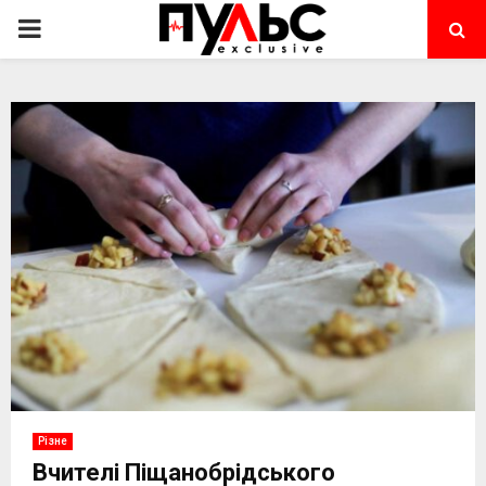
PRIMARY
MENU
Різне
Вчителі Піщанобрідського