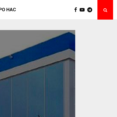
РО НАС