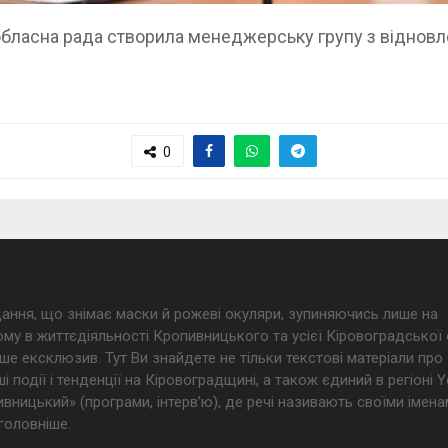
обласна рада створила менеджерську групу з віднов
0
дання, що знімає маски й рожеві окуляри, зупиняючись лише на
му в життєдіяльності Кропивницького та усієї Кіровоградської 
ше ексклюзив. Тут Ви знайдете не тільки текстові матеріали про
і події і тенденції на Кіровоградщині, а також єдиний в регіоні
ницький» (програми, інтерв’ю), де речі називають своїми імена
головніше.