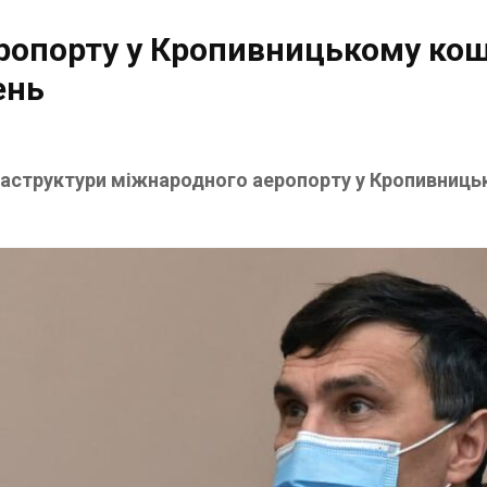
еропорту у Кропивницькому ко
ень
раструктури міжнародного аеропорту у Кропивниц