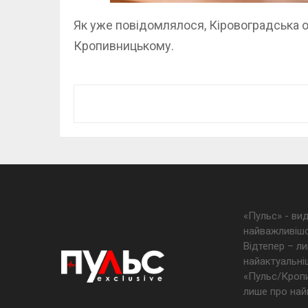
Як уже повідомлялося, Кіровоградська 
Кропивницькому.
«Пульс» - ви
найважливішо
Відтепер – ли
найактуальніш
«Пульс/Кропив
лише про най