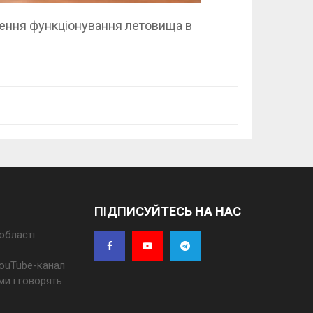
лення функціонування летовища в
ПІДПИСУЙТЕСЬ НА НАС
області.
 YouTube-канал
ми і говорять