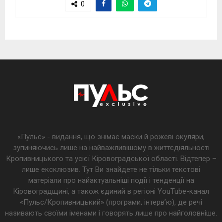
0
«Пульс» - видання, що знімає маски й рожеві окуляри,
зупиняючись лише на найважливішому в життєдіяльності
Кропивницького та усієї Кіровоградської області. Відтепер –
лише ексклюзив. Тут Ви знайдете не тільки текстові
матеріали про найактуальніші події і тенденції на
Кіровоградщині, а також єдиний в регіоні YouTube-канал
«Пульс/Кропивницький» (програми, інтерв’ю), де речі
називають своїми іменами і говорять лише про найголовніше.