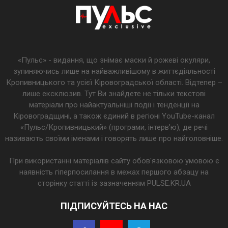
«Пульс» - видання, що знімає маски й рожеві окуляри,
зупиняючись лише на найважливішому в життєдіяльності
Кропивницького та усієї Кіровоградської області. Відтепер –
лише ексклюзив. Тут Ви знайдете не тільки текстові
матеріали про найактуальніші події і тенденції на
Кіровоградщині, а також єдиний в регіоні YouTube-канал
«Пульс/Кропивницький» (програми, інтерв’ю), де речі
називають своїми іменами і говорять лише про найголовніше.
При використанні матеріалів сайту обов'язковою умовою є
наявність гіперпосилання в межах першого абзацу на
сторінку статті із зазначенням PULSE.KR.UA
ПІДПИСУЙТЕСЬ НА НАС