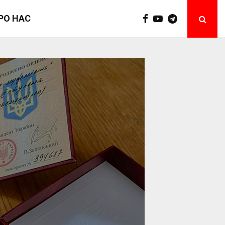
РО НАС