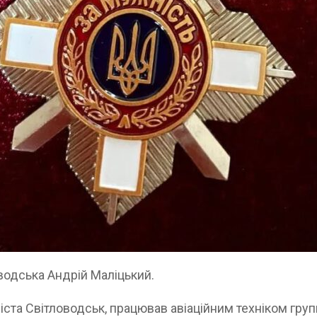
водська Андрій Маліцький.
та Світловодськ, працював авіаційним техніком груп