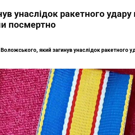
нув унаслідок ракетного удару
ли посмертно
Воложського, який загинув унаслідок ракетного уд