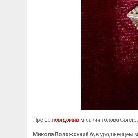
Про це
повідомив
міський голова Світло
Микола Воложський
був уродженцем міс