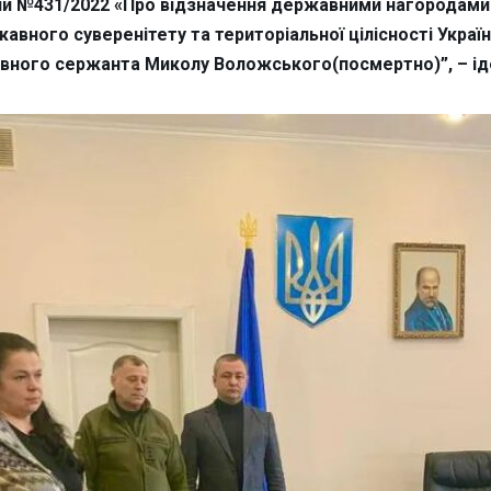
ни №431/2022 «Про відзначення державними нагородами У
жавного суверенітету та територіальної цілісності Україн
овного сержанта Миколу Воложського(посмертно)”, – іде