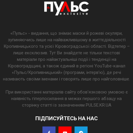
«Пульс» - видання, що знімає маски й рожеві окуляри,
зупиняючись лише на найважливішому в життєдіяльності
Кропивницького та усієї Кіровоградської області. Відтепер –
лише ексклюзив. Тут Ви знайдете не тільки текстові
матеріали про найактуальніші події і тенденції на
Кіровоградщині, а також єдиний в регіоні YouTube-канал
«Пульс/Кропивницький» (програми, інтерв’ю), де речі
називають своїми іменами і говорять лише про найголовніше.
При використанні матеріалів сайту обов'язковою умовою є
наявність гіперпосилання в межах першого абзацу на
сторінку статті із зазначенням PULSE.KR.UA
ПІДПИСУЙТЕСЬ НА НАС