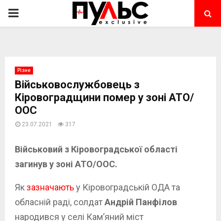
PRIMARY
MENU
Різне
Військовослужбовець з
Кіровоградщини помер у зоні АТО/
ООС
23.07.2021
317
Військовий з Кіровоградської області
загинув у зоні АТО/ООС.
Як
зазначають
у Кіровоградській ОДА та
обласній раді, солдат
Андрій Панфілов
народився у селі Кам’яний міст