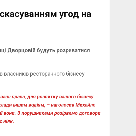
скасуванням угод на
иці Дворцовій будуть розриватися
ив власників ресторанного бізнесу
 ваші права, для розвитку вашого бізнесу.
иклади іншим водіям, – наголосив Михайло
чиї вони. З порушниками розірвемо договори
 ніяк.