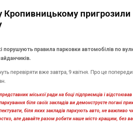
у Кропивницькому пригрозили 
у
кі порушують правила парковки автомобілів по вул
майданчиків.
уть перевіряти вже завтра, 9 квітня. Про це поперед
ан.
 представник міської ради на боці підприємців і відстоював
паркування біля своїх закладів ви демонструєте погані пр
пектувати, біля яких закладів паркують авто, не важливо 
стко, але давайте разом робити наше місто кращим, без вас