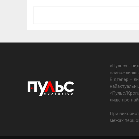
«Пульс» - ви
найважливішо
Відтепер – ли
найактуальніш
«Пульс/Кропив
лише про най
При використ
межах першог