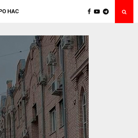
РО НАС