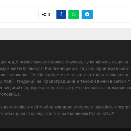
0
дання, що знімає маски й рожеві окуляри, зупиняючись лише на
му в життєдіяльності Кропивницького та усієї Кіровоградської 
ше ексклюзив. Тут Ви знайдете не тільки текстові матеріали про
і події і тенденції на Кіровоградщині, а також єдиний в регіоні
ницький» (програми, інтерв’ю), де речі називають своїми імена
головніше.
анні матеріалів сайту обов'язковою умовою є наявність гіперпо
о абзацу на сторінку статті із зазначенням PULSE.KR.UA