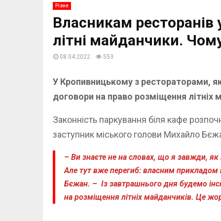
Різне
Власникам ресторанів 
літні майданчики. Чом
08.04.2022
553
У Кропивницькому
з рестораторами, я
договори на право розміщення літніх 
Законність паркування біля кафе розпочн
заступник міського голови Михайло Бєж
– Ви знаєте не на словах, що я завжди, як
Але тут вже перегиб: власним прикладом 
Бєжан. – Із завтрашнього дня будемо інс
на розміщення літніх майданчиків. Це жор