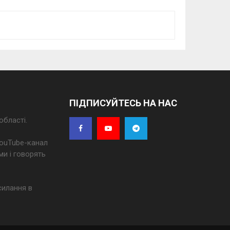
ПІДПИСУЙТЕСЬ НА НАС
області.
 YouTube-канал
ми і говорять
силання в