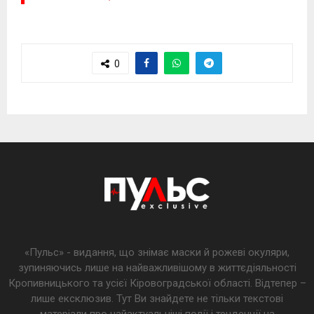
0
«Пульс» - видання, що знімає маски й рожеві окуляри,
зупиняючись лише на найважливішому в життєдіяльності
Кропивницького та усієї Кіровоградської області. Відтепер –
лише ексклюзив. Тут Ви знайдете не тільки текстові
матеріали про найактуальніші події і тенденції на