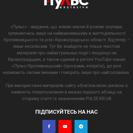
«Пульс» - видання, що знімає маски й рожеві окуляри,
зупиняючись лише на найважливішому в життєдіяльності
Кропивницького та усієї Кіровоградської області. Відтепер –
лише ексклюзив. Тут Ви знайдете не тільки текстові
матеріали про найактуальніші події і тенденції на
Кіровоградщині, а також єдиний в регіоні YouTube-канал
«Пульс/Кропивницький» (програми, інтерв’ю), де речі
називають своїми іменами і говорять лише про найголовніше.
При використанні матеріалів сайту обов'язковою умовою є
наявність гіперпосилання в межах першого абзацу на
сторінку статті із зазначенням PULSE.KR.UA
ПІДПИСУЙТЕСЬ НА НАС