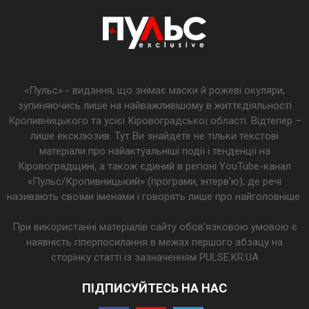
«Пульс» - видання, що знімає маски й рожеві окуляри,
зупиняючись лише на найважливішому в життєдіяльності
Кропивницького та усієї Кіровоградської області. Відтепер –
лише ексклюзив. Тут Ви знайдете не тільки текстові
матеріали про найактуальніші події і тенденції на
Кіровоградщині, а також єдиний в регіоні YouTube-канал
«Пульс/Кропивницький» (програми, інтерв’ю), де речі
називають своїми іменами і говорять лише про найголовніше.
При використанні матеріалів сайту обов'язковою умовою є
наявність гіперпосилання в межах першого абзацу на
сторінку статті із зазначенням PULSE.KR.UA
ПІДПИСУЙТЕСЬ НА НАС