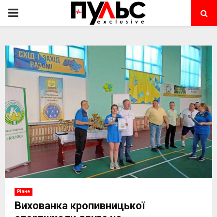
PRIMARY
MENU
Різне
Вихованка кропивницької