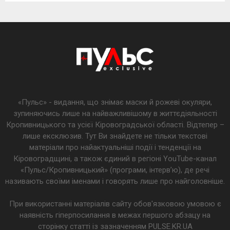
«Пульс» - видання, що знімає маски й рожеві окуляри,
зупиняючись лише на найважливішому в життєдіяльності
Кропивницького та усієї Кіровоградської області. Відтепер –
лише ексклюзив. Тут Ви знайдете не тільки текстові
матеріали про найактуальніші події і тенденції на
Кіровоградщині, а також єдиний в регіоні YouTube-канал
«Пульс/Кропивницький» (програми, інтерв’ю), де речі
називають своїми іменами і говорять лише про найголовніше.
При використанні матеріалів сайту обов'язковою умовою є
наявність гіперпосилання в межах першого абзацу на
сторінку статті із зазначенням PULSE.KR.UA