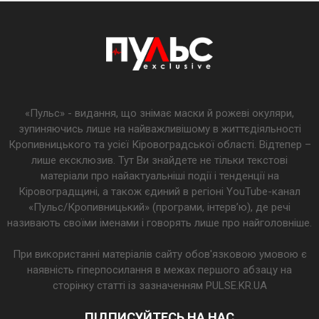
«Пульс» - видання, що знімає маски й рожеві окуляри,
зупиняючись лише на найважливішому в життєдіяльності
Кропивницького та усієї Кіровоградської області. Відтепер –
лише ексклюзив. Тут Ви знайдете не тільки текстові
матеріали про найактуальніші події і тенденції на
Кіровоградщині, а також єдиний в регіоні YouTube-канал
«Пульс/Кропивницький» (програми, інтерв’ю), де речі
називають своїми іменами і говорять лише про найголовніше.
При використанні матеріалів сайту обов'язковою умовою є
наявність гіперпосилання в межах першого абзацу на
сторінку статті із зазначенням PULSE.KR.UA
ПІДПИСУЙТЕСЬ НА НАС