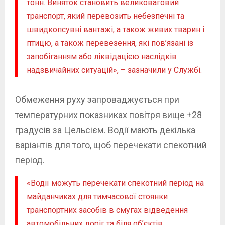
тонн. Виняток становить великоваговий
транспорт, який перевозить небезпечні та
швидкопсувні вантажі, а також живих тварин і
птицю, а також перевезення, які пов’язані із
запобіганням або ліквідацією наслідків
надзвичайних ситуацій», – зазначили у Службі.
Обмеження руху запроваджується при
температурних показниках повітря вище +28
градусів за Цельсієм. Водії мають декілька
варіантів для того, щоб перечекати спекотний
період.
«Водії можуть перечекати спекотний період на
майданчиках для тимчасової стоянки
транспортних засобів в смугах відведення
автомобільних доріг та біля об’єктів