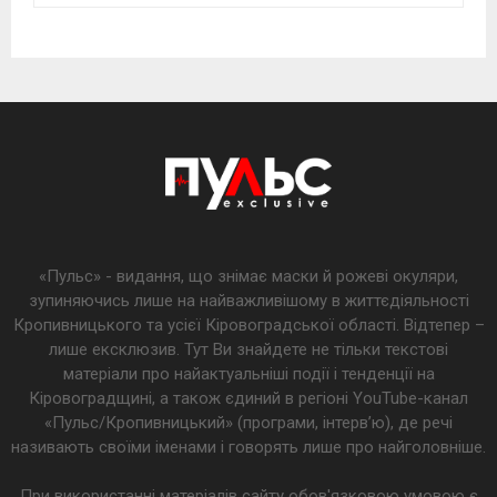
«Пульс» - видання, що знімає маски й рожеві окуляри,
зупиняючись лише на найважливішому в життєдіяльності
Кропивницького та усієї Кіровоградської області. Відтепер –
лише ексклюзив. Тут Ви знайдете не тільки текстові
матеріали про найактуальніші події і тенденції на
Кіровоградщині, а також єдиний в регіоні YouTube-канал
«Пульс/Кропивницький» (програми, інтерв’ю), де речі
називають своїми іменами і говорять лише про найголовніше.
При використанні матеріалів сайту обов'язковою умовою є