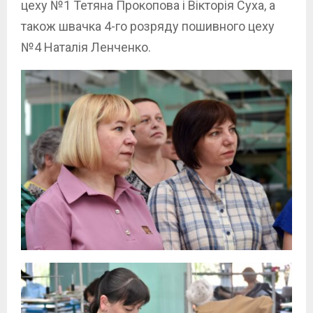
цеху №1 Тетяна Прокопова і Вікторія Суха, а
також швачка 4-го розряду пошивного цеху
№4 Наталія Ленченко.