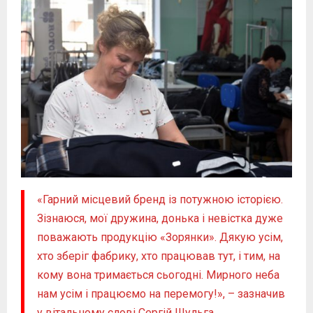
«Гарний місцевий бренд із потужною історією.
Зізнаюся, мої дружина, донька і невістка дуже
поважають продукцію «Зорянки». Дякую усім,
хто зберіг фабрику, хто працював тут, і тим, на
кому вона тримається сьогодні. Мирного неба
нам усім і працюємо на перемогу!», – зазначив
у вітальному слові Сергій Шульга.