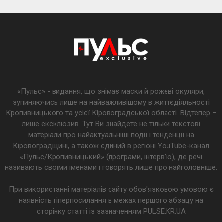
«Пульс» - видання, що знімає маски й рожеві окуляри,
зупиняючись лише на найважливішому в життєдіяльності
Кропивницького та усієї Кіровоградської області. Відтепер –
лише ексклюзив. Тут Ви знайдете не тільки текстові
матеріали про найактуальніші події і тенденції на
Кіровоградщині, а також єдиний в регіоні YouTube-канал
«Пульс/Кропивницький» (програми, інтерв’ю), де речі
називають своїми іменами і говорять лише про найголовніше.
При використанні матеріалів сайту обов'язковою умовою є
наявність гіперпосилання в межах першого абзацу на
сторінку статті із зазначенням PULSE.KR.UA