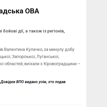
радська ОВА
йові дії, а також із регіонів,
в Валентина Кулачко, за минулу добу
кої, Запорізької, Луганської,
кої областей, виїхали з Кіровоградщини –
 Довідки ВПО видано усім, хто подав