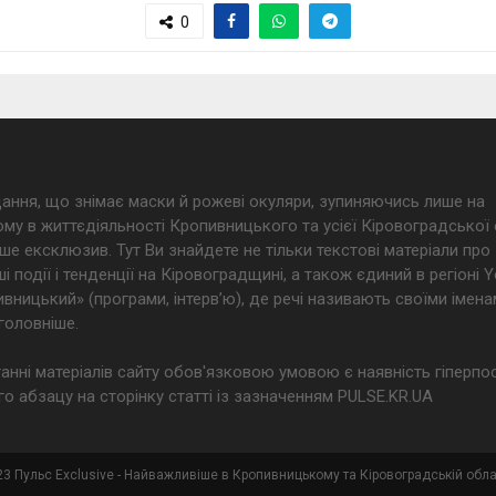
0
дання, що знімає маски й рожеві окуляри, зупиняючись лише на
му в життєдіяльності Кропивницького та усієї Кіровоградської 
ше ексклюзив. Тут Ви знайдете не тільки текстові матеріали про
і події і тенденції на Кіровоградщині, а також єдиний в регіоні
ницький» (програми, інтерв’ю), де речі називають своїми імена
головніше.
анні матеріалів сайту обов'язковою умовою є наявність гіперпо
о абзацу на сторінку статті із зазначенням PULSE.KR.UA
3 Пульс Exclusive - Найважливіше в Кропивницькому та Кіровоградській обла