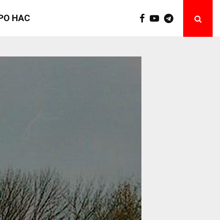
РО НАС