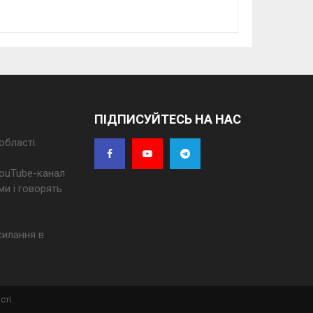
ПІДПИСУЙТЕСЬ НА НАС
області.
 YouTube-канал
ми і говорять
силання в
сті.