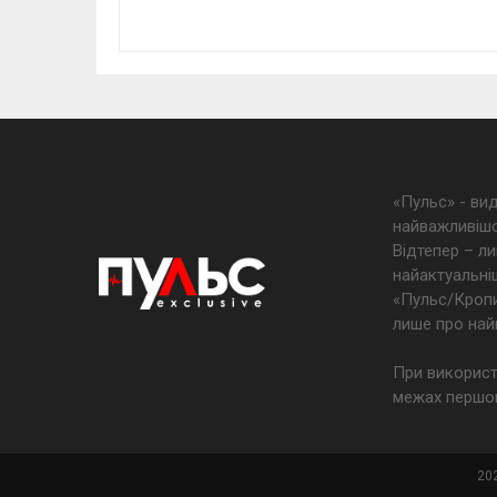
«Пульс» - ви
найважливішо
Відтепер – ли
найактуальніш
«Пульс/Кропив
лише про най
При використ
межах першог
202