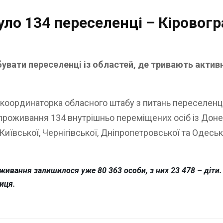
уло 134 переселенці – Кіровог
ти переселенці із областей, де тривають активні бо
координаторка обласного штабу з питань переселенці
проживання 134 внутрішньо переміщених осіб із Донець
 Київської, Чернігівської, Дніпропетровської та Одесь
живання залишилося уже 80 363 особи, з них 23 478 – діти.
иця.