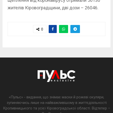
щеплення від коронавірусу отримали 50130
жителів Кіровоградщини, дві дози – 26046.
0
«Пульс» - видання, що знімає маски й рожеві окуляри,
зупиняючись лише на найважливішому в життєдіяльності
Кропивницького та усієї Кіровоградської області. Відтепер –