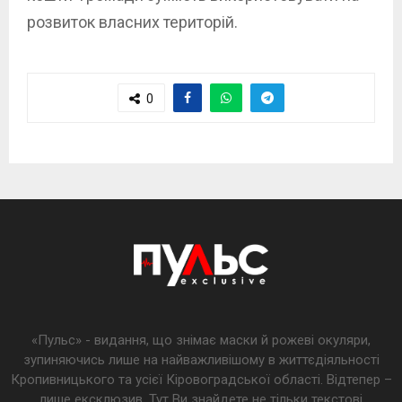
розвиток власних територій.
0
«Пульс» - видання, що знімає маски й рожеві окуляри,
зупиняючись лише на найважливішому в життєдіяльності
Кропивницького та усієї Кіровоградської області. Відтепер –
лише ексклюзив. Тут Ви знайдете не тільки текстові