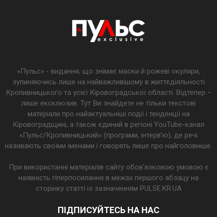
«Пульс» - видання, що знімає маски й рожеві окуляри,
зупиняючись лише на найважливішому в життєдіяльності
Кропивницького та усієї Кіровоградської області. Відтепер –
лише ексклюзив. Тут Ви знайдете не тільки текстові
матеріали про найактуальніші події і тенденції на
Кіровоградщині, а також єдиний в регіоні YouTube-канал
«Пульс/Кропивницький» (програми, інтерв’ю), де речі
називають своїми іменами і говорять лише про найголовніше.
При використанні матеріалів сайту обов'язковою умовою є
наявність гіперпосилання в межах першого абзацу на
сторінку статті із зазначенням PULSE.KR.UA
ПІДПИСУЙТЕСЬ НА НАС