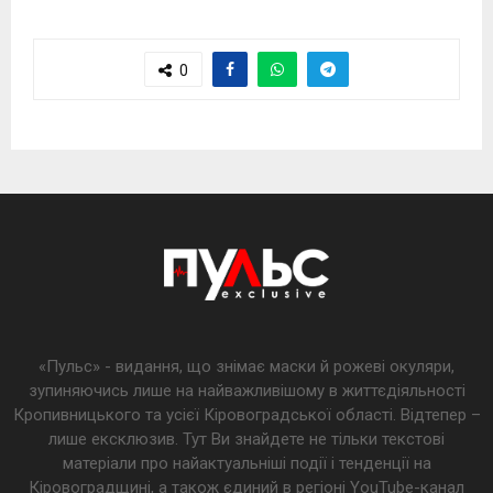
0
«Пульс» - видання, що знімає маски й рожеві окуляри,
зупиняючись лише на найважливішому в життєдіяльності
Кропивницького та усієї Кіровоградської області. Відтепер –
лише ексклюзив. Тут Ви знайдете не тільки текстові
матеріали про найактуальніші події і тенденції на
Кіровоградщині, а також єдиний в регіоні YouTube-канал