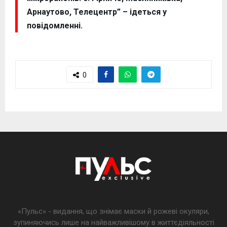
Арнаутово, Телецентр” – ідеться у
повідомленні.
0
«Пульс» - видання, що знімає маски й рожеві окуляри,
зупиняючись лише на найважливішому в життєдіяльності