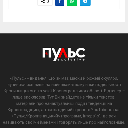
0
«Пульс» - видання, що знімає маски й рожеві окуляри,
зупиняючись лише на найважливішому в життєдіяльності
Кропивницького та усієї Кіровоградської області. Відтепер –
лише ексклюзив. Тут Ви знайдете не тільки текстові
матеріали про найактуальніші події і тенденції на
Кіровоградщині, а також єдиний в регіоні YouTube-канал
«Пульс/Кропивницький» (програми, інтерв’ю), де речі
називають своїми іменами і говорять лише про найголовніше.