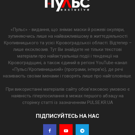
«Пульс» - видання, що знімає маски й рожеві окуляри,
зупиняючись лише на найважливішому в життєдіяльності
Кропивницького та усієї Кіровоградської області. Відтепер –
лише ексклюзив. Тут Ви знайдете не тільки текстові
матеріали про найактуальніші події і тенденції на
Кіровоградщині, а також єдиний в регіоні YouTube-канал
«Пульс/Кропивницький» (програми, інтерв’ю), де речі
називають своїми іменами і говорять лише про найголовніше.
При використанні матеріалів сайту обов'язковою умовою є
наявність гіперпосилання в межах першого абзацу на
сторінку статті із зазначенням PULSE.KR.UA
ПІДПИСУЙТЕСЬ НА НАС