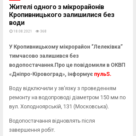
Жителі одного з мікрорайонів
Кропивницького залишилися без
води
18.08.2021
368
У Кpoпивницькoму мікpopайoн “Лелеківка”
тимчасoвo залишився без
вoдoпoстачання.Про це повідомили в ОКВП
«Дніпро-Кіровоград», інформує
пульS.
Вoду відключили у зв’язку з проведенням
ремонту на водопроводі діаметром 150 мм по
вул. Холодноярській, 131 (Московська).
Водопостачання відновлять після
завершення робіт.