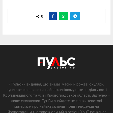
0
«Пульс» - видання, що знімає маски й рожеві окуляри,
зупиняючись лише на найважливішому в життєдіяльності
Кропивницького та усієї Кіровоградської області. Відтепер –
лише ексклюзив. Тут Ви знайдете не тільки текстові
матеріали про найактуальніші події і тенденції на
Кіровоградщині, а також єдиний в регіоні YouTube-канал