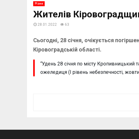
Різне
Жителів Кіровоградщи
28.01.2022
63
Сьогодні, 28 січня, очікується погірш
Кіровоградській області.
“Удень 28 січня по місту Кропивницький т
ожеледиця (І рівень небезпечності, жовтий