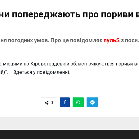
ни попереджають про пориви в
ення погодних умов. Про це повідомляє
пульS
з поси
а місцями по Кіровоградській області очікуються пориви ві
)”, – йдеться у повідомленні.
0