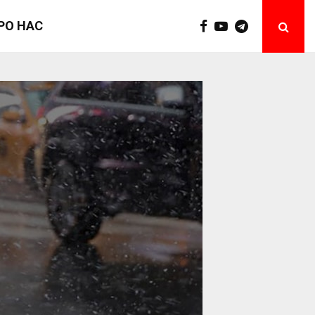
РО НАС