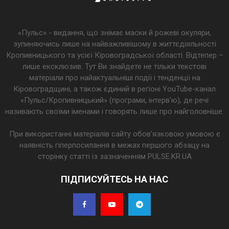
«Пульс» - видання, що знімає маски й рожеві окуляри,
зупиняючись лише на найважливішому в життєдіяльності
Кропивницького та усієї Кіровоградської області. Відтепер –
лише ексклюзив. Тут Ви знайдете не тільки текстові
матеріали про найактуальніші події і тенденції на
Кіровоградщині, а також єдиний в регіоні YouTube-канал
«Пульс/Кропивницький» (програми, інтерв’ю), де речі
називають своїми іменами і говорять лише про найголовніше.
При використанні матеріалів сайту обов'язковою умовою є
наявність гіперпосилання в межах першого абзацу на
сторінку статті із зазначенням PULSE.KR.UA
ПІДПИСУЙТЕСЬ НА НАС