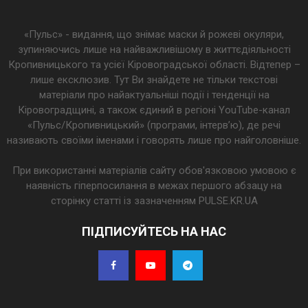
«Пульс» - видання, що знімає маски й рожеві окуляри,
зупиняючись лише на найважливішому в життєдіяльності
Кропивницького та усієї Кіровоградської області. Відтепер –
лише ексклюзив. Тут Ви знайдете не тільки текстові
матеріали про найактуальніші події і тенденції на
Кіровоградщині, а також єдиний в регіоні YouTube-канал
«Пульс/Кропивницький» (програми, інтерв’ю), де речі
називають своїми іменами і говорять лише про найголовніше.
При використанні матеріалів сайту обов'язковою умовою є
наявність гіперпосилання в межах першого абзацу на
сторінку статті із зазначенням PULSE.KR.UA
ПІДПИСУЙТЕСЬ НА НАС