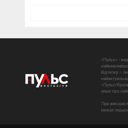
«Пульс» - ви
найважливішо
Відтепер – ли
найактуальніш
«Пульс/Кропив
лише про най
При використ
межах першог