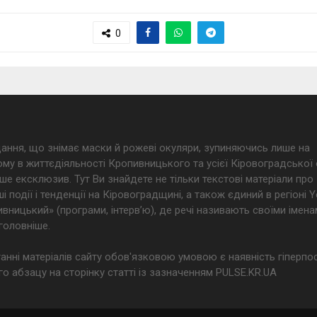
0
дання, що знімає маски й рожеві окуляри, зупиняючись лише на
му в життєдіяльності Кропивницького та усієї Кіровоградської 
ше ексклюзив. Тут Ви знайдете не тільки текстові матеріали про
і події і тенденції на Кіровоградщині, а також єдиний в регіоні
ницький» (програми, інтерв’ю), де речі називають своїми імена
головніше.
анні матеріалів сайту обов'язковою умовою є наявність гіперпо
о абзацу на сторінку статті із зазначенням PULSE.KR.UA