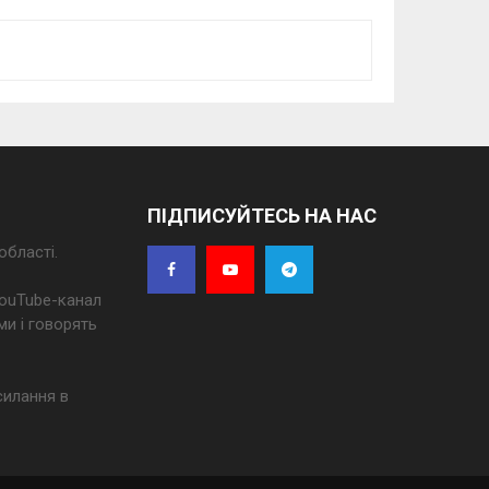
ПІДПИСУЙТЕСЬ НА НАС
області.
 YouTube-канал
ми і говорять
силання в