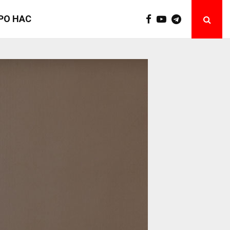
РО НАС