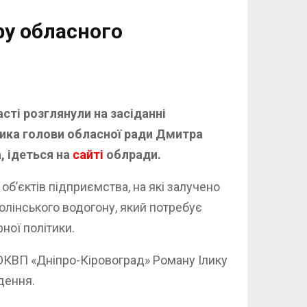
ру обласного
сті розглянули на засіданні
пника голови обласної ради Дмитра
, ідеться на
сайті
облради.
об’єктів підприємства, на які залучено
лінського водогону, який потребує
ної політики.
 ОКВП «Дніпро-Кіровоград» Роману Ілику
дення.