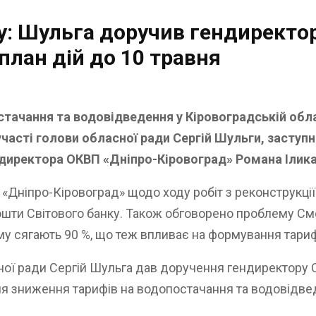
у: Шульга доручив гендиректо
план дій до 10 травня
тачання та водовідведення у Кіровоградській обла
а участі голови обласної ради Сергій Шульги, засту
ендиректора ОКВП «Дніпро-Кіровоград» Романа Ілика
«Дніпро-Кіровоград» щодо ходу робіт з реконструкції 
шти Світового банку. Також обговорено проблему Смо
ому сягають 90 %, що теж впливає на формування тариф
ної ради Сергій Шульга дав доручення гендиректору
для зниження тарифів на водопостачання та водовідве