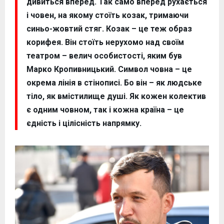
дивиться вперед. Так само вперед рухається
і човен, на якому стоїть козак, тримаючи
синьо-жовтий стяг. Козак – це теж образ
корифея. Він стоїть нерухомо над своїм
театром – велич особистості, яким був
Марко Кропивницький. Символ човна – це
окрема лінія в стінописі. Бо він – як людське
тіло, як вмістилище душі. Як кожен колектив
є одним човном, так і кожна країна – це
єдність і цілісність напрямку.