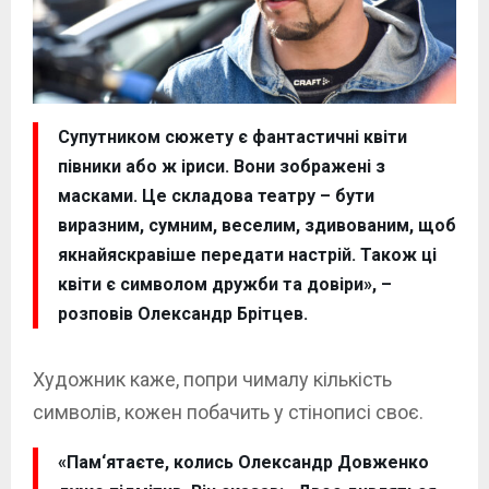
Супутником сюжету є фантастичні квіти
півники або ж іриси. Вони зображені з
масками. Це складова театру – бути
виразним, сумним, веселим, здивованим, щоб
якнайяскравіше передати настрій. Також ці
квіти є символом дружби та довіри», –
розповів Олександр Брітцев.
Художник каже, попри чималу кількість
символів, кожен побачить у стінописі своє.
«Пам‘ятаєте, колись Олександр Довженко