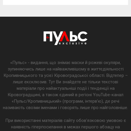
«Пульс» - видання, що знімає маски й рожеві окуляри,
зупиняючись лише на найважливішому в життєдіяльності
Кропивницького та усієї Кіровоградської області. Відтепер –
лише ексклюзив. Тут Ви знайдете не тільки текстові
матеріали про найактуальніші події і тенденції на
Кіровоградщині, а також єдиний в регіоні YouTube-канал
«Пульс/Кропивницький» (програми, інтерв’ю), де речі
називають своїми іменами і говорять лише про найголовніше.
При використанні матеріалів сайту обов'язковою умовою є
наявність гіперпосилання в межах першого абзацу на