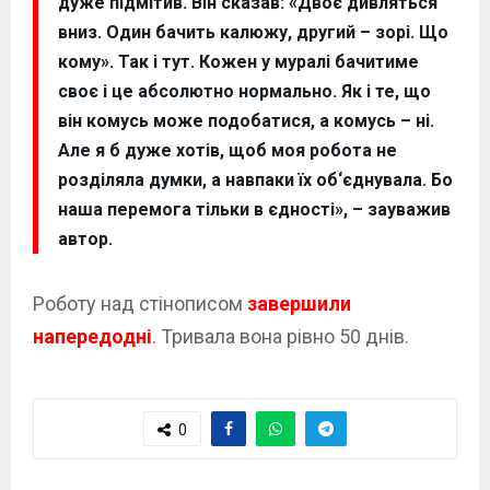
дуже підмітив. Він сказав: «Двоє дивляться
вниз. Один бачить калюжу, другий – зорі. Що
кому». Так і тут. Кожен у муралі бачитиме
своє і це абсолютно нормально. Як і те, що
він комусь може подобатися, а комусь – ні.
Але я б дуже хотів, щоб моя робота не
розділяла думки, а навпаки їх об‘єднувала. Бо
наша перемога тільки в єдності», – зауважив
автор.
Роботу над стінописом
завершили
напередодні
. Тривала вона рівно 50 днів.
0