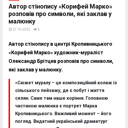
Автор стінопису «Корифей Марко»
розповів про символи, які заклав у
малюнку
27.10.2022
6
Автор стінопису в центрі Кропивницького
«Корифей Марко» художник-мураліст
Олександр Брітцев розповів про символи,
які заклав у малюнку.
«Сюжет муралу – це композиційний колаж із
сільського пейзажу, де є побут і життя
селян. Саме там наше коріння. Головною
частиною малюнка є портрет Марка
Кропивницького. Важливий момент – його
погляд. Видатний український драматург