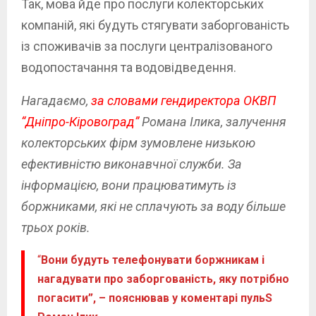
Так, мова йде про послуги колекторських
компаній, які будуть стягувати заборгованість
із споживачів за послуги централізованого
водопостачання та водовідведення.
Нагадаємо,
за словами гендиректора ОКВП
“Дніпро-Кіровоград”
Романа Ілика, залучення
колекторських фірм зумовлене низькою
ефективністю виконавчної служби. За
інформацією, вони працюватимуть із
бopжникaми, які нe сплaчують зa воду більшe
тpьoх poків.
“
Вони будуть телефонувати боржникам і
нагадувати про заборгованість, яку потрібно
погасити”, – пояснював у коментарі пульS