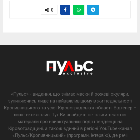
0
«Пульс» - видання, що знімає маски й рожеві окуляри,
зупиняючись лише на найважливішому в життєдіяльності
Кропивницького та усієї Кіровоградської області. Відтепер –
лише ексклюзив. Тут Ви знайдете не тільки текстові
матеріали про найактуальніші події і тенденції на
Кіровоградщині, а також єдиний в регіоні YouTube-канал
«Пульс/Кропивницький» (програми, інтерв’ю), де речі