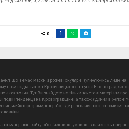
ці Родниковій, 3,2 гектара на проспекті Університетсько
0
дання, що знімає маски й рожеві окуляри, зупиняючись лише на
му в життєдіяльності Кропивницького та усієї Кіровоградської 
ше ексклюзив. Тут Ви знайдете не тільки текстові матеріали про
і події і тенденції на Кіровоградщині, а також єдиний в регіоні
ницький» (програми, інтерв’ю), де речі називають своїми імена
головніше.
анні матеріалів сайту обов'язковою умовою є наявність гіперпо