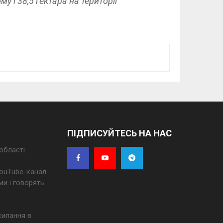
му і 38,5 гектара на території
ПІДПИСУЙТЕСЬ НА НАС
області.
 YouTube-канал
ми і говорять
силання в