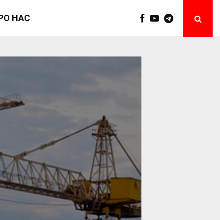
РО НАС