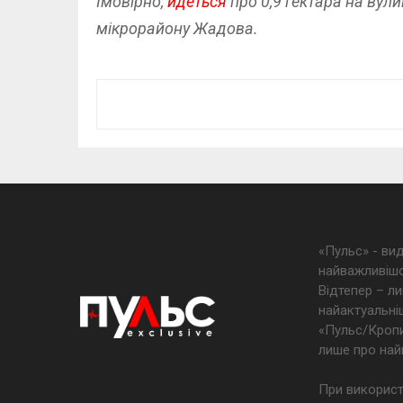
Імовірно,
йдеться
про 0,9 гектара на вули
мікрорайону Жадова.
«Пульс» - ви
найважливішо
Відтепер – ли
найактуальніш
«Пульс/Кропив
лише про най
При використ