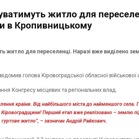
уватимуть житло для переселе
ли в Кропивницькому
ть житло для переселенці. Наразі вже виділено зем
ідомив голова Кіровоградської обласної військової а
ання Конгресу місцевих та регіональних влад.
овлення країни. Від найбільшого міста до найменшого села. 
ля Кіровоградщини! Перший етап вже реалізовано – землю пі
– гуртове житло”, – зазначає Андрій Райкович.