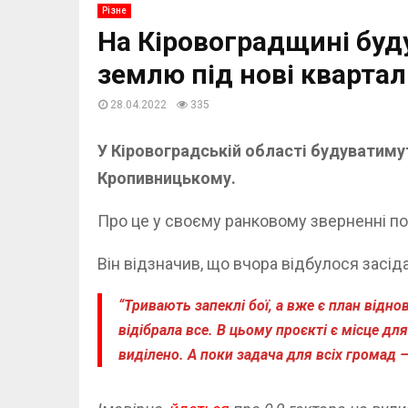
Різне
На Кіровоградщині буд
землю під нові кварта
28.04.2022
335
У Кіровоградській області будуватиму
Кропивницькому.
Про це у своєму ранковому зверненні пов
Він відзначив, що вчора відбулося засід
“Тривають запеклі бої, а вже є план відн
відібрала все. В цьому проєкті є місце д
виділено. А поки задача для всіх громад 