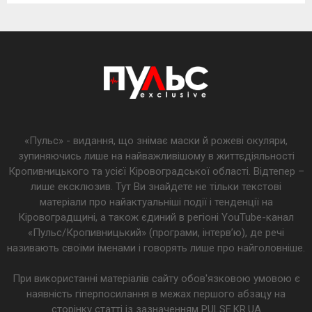
«Пульс» - видання, що знімає маски й рожеві окуляри,
зупиняючись лише на найважливішому в життєдіяльності
Кропивницького та усієї Кіровоградської області. Відтепер –
лише ексклюзив. Тут Ви знайдете не тільки текстові
матеріали про найактуальніші події і тенденції на
Кіровоградщині, а також єдиний в регіоні YouTube-канал
«Пульс/Кропивницький» (програми, інтерв’ю), де речі
називають своїми іменами і говорять лише про найголовніше.
При використанні матеріалів сайту обов'язковою умовою є
наявність гіперпосилання в межах першого абзацу на
сторінку статті із зазначенням PULSE.KR.UA