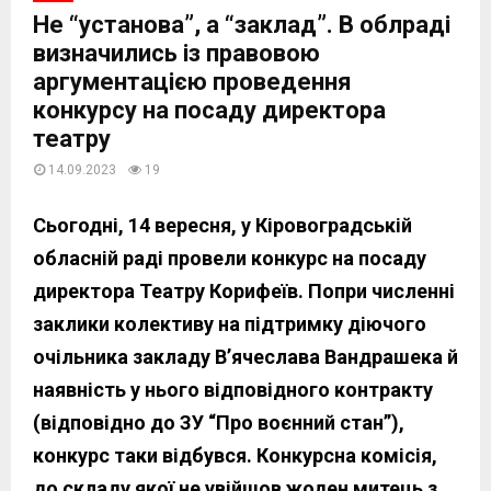
Не “установа”, а “заклад”. В облраді
визначились із правовою
аргументацією проведення
конкурсу на посаду директора
театру
14.09.2023
19
Сьогодні, 14 вересня, у Кіровоградській
обласній раді провели конкурс на посаду
директора Театру Корифеїв. Попри численні
заклики колективу на підтримку діючого
очільника закладу В’ячеслава Вандрашека й
наявність у нього відповідного контракту
(відповідно до ЗУ “Про воєнний стан”),
конкурс таки відбувся. Конкурсна комісія,
до складу якої не увійшов жоден митець з